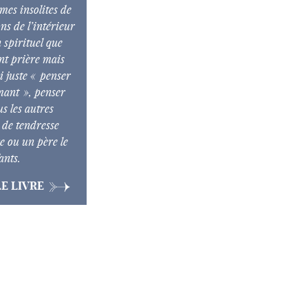
mes insolites
de
ons de l’intérieur
n spirituel que
nt prière mais
 juste «
penser
imant
», penser
us les autres
 de tendresse
 ou un père le
ants.
E LIVRE