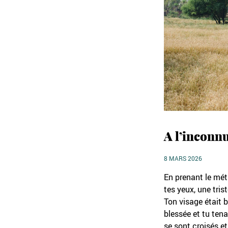
A l’inconn
8 MARS 2026
En prenant le métr
tes yeux, une tri
Ton visage était b
blessée et tu ten
se sont croisés et