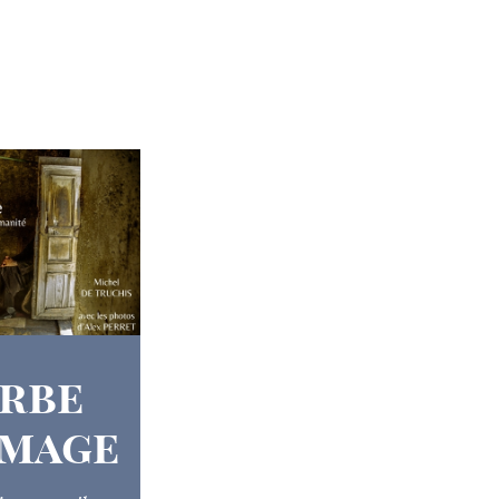
erbe
image