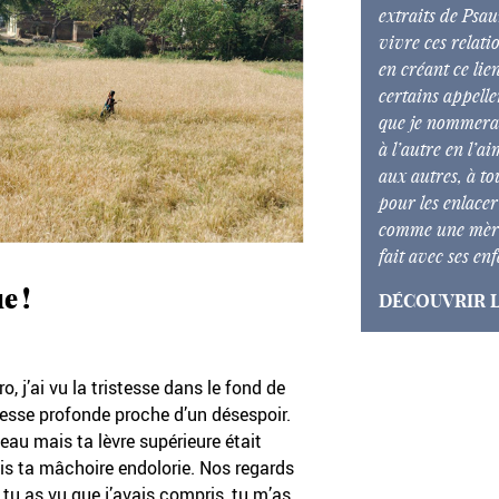
extraits de
Psau
vivre ces relati
en créant ce lie
certains appelle
que je nommerai
à l’autre en l’a
aux autres, à to
pour les enlacer
comme une mère
fait avec ses enf
ue
!
DÉCOUVRIR L
o, j’ai vu la tristesse dans le fond de
stesse profonde proche d’un désespoir.
eau mais ta lèvre supérieure était
ais ta mâchoire endolorie. Nos regards
 tu as vu que j’avais compris, tu m’as