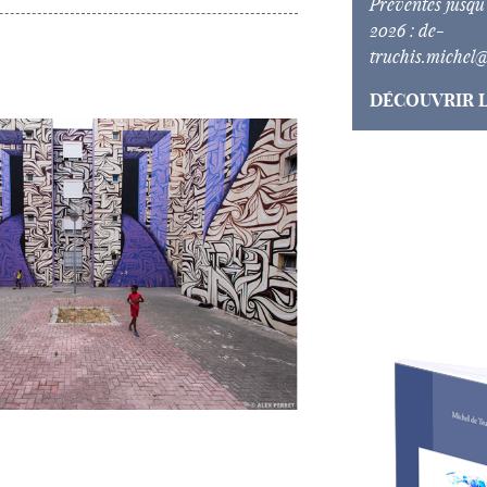
Préventes jusqu
2026 :
de-
truchis.michel
DÉCOUVRIR L