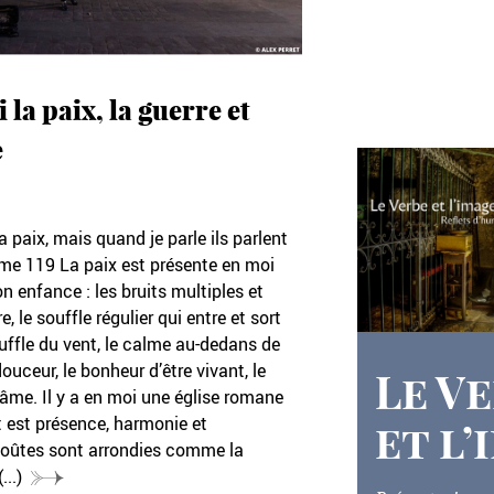
i la paix, la guerre et
e
a paix, mais quand je parle ils parlent
me 119 La paix est présente en moi
n enfance : les bruits multiples et
e, le souffle régulier qui entre et sort
ouffle du vent, le calme au-dedans de
ceur, le bonheur d’être vivant, le
Le V
me. Il y a en moi une église romane
t est présence, harmonie et
et l’
voûtes sont arrondies comme la
(...)