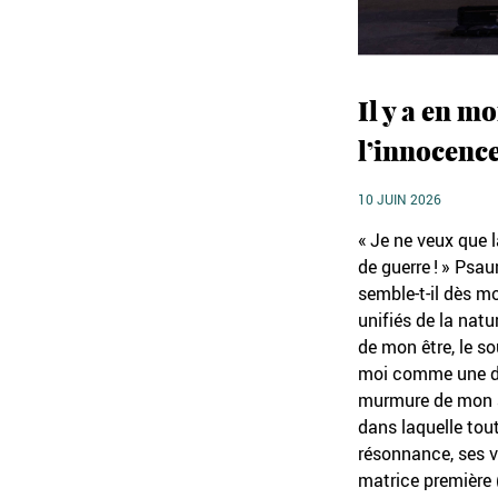
Il y a en mo
l’innocenc
10 JUIN 2026
«
Je ne veux que l
de guerre
!
» Psau
semble-t-il dès mo
unifiés de la natur
de mon être, le s
moi comme une dou
murmure de mon â
dans laquelle tou
résonnance, ses 
matrice première