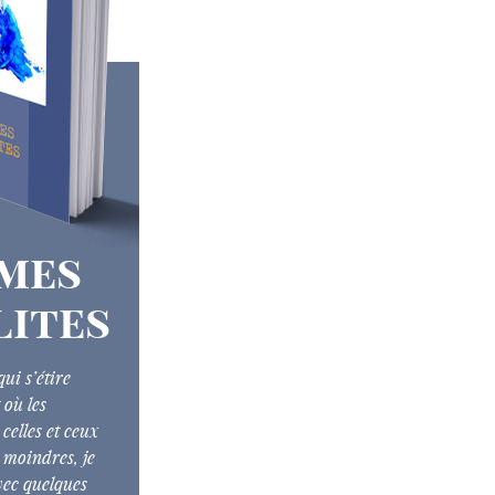
mes
lites
ui s’étire
 où les
celles et ceux
 moindres, je
ec quelques