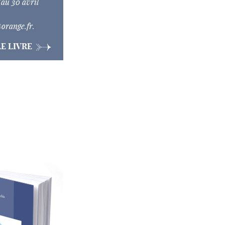
’au 30 avril
@orange.fr
.
E LIVRE